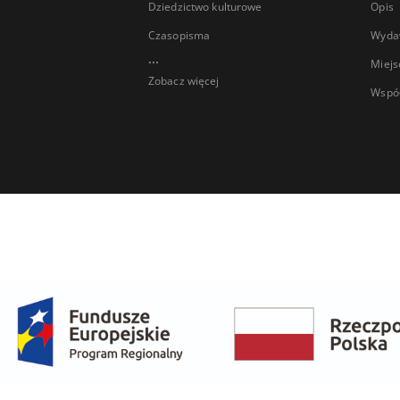
Dziedzictwo kulturowe
Opis
Czasopisma
Wyda
...
Miejs
Zobacz więcej
Wspó