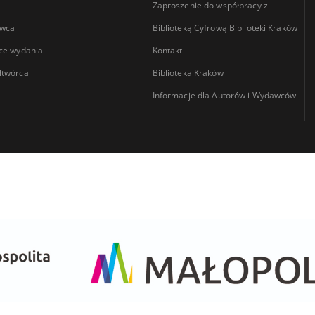
Zaproszenie do współpracy z
wca
Biblioteką Cyfrową Biblioteki Kraków
ce wydania
Kontakt
łtwórca
Biblioteka Kraków
Informacje dla Autorów i Wydawców