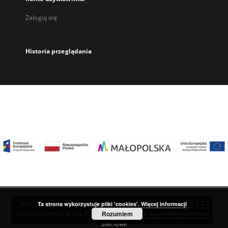
Zaloguj się
Historia przeglądania
Ten serwis działa dzięki oprogramowaniu
DInGO dLibra 6.3.22
Ta strona wykorzystuje pliki 'cookies'.
Więcej informacji
Rozumiem
opracowanemu przez
Poznańskie Centrum Superkomputerowo-
Sieciowe