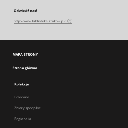
Odwiedź nas!
http://www.biblioteka.krakow.pl/
MAPA STRONY
Strona główna
Kolekcje
Polecane
Zbiory specjalne
Regionalia