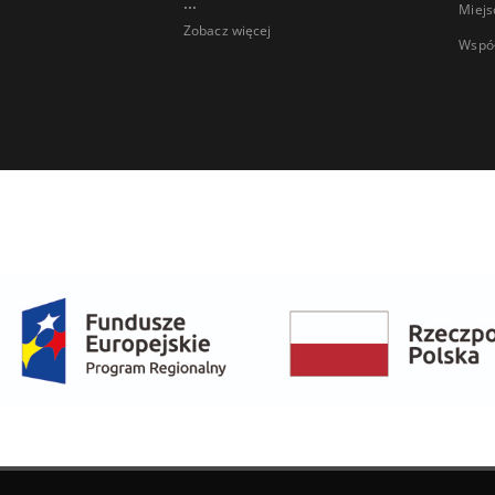
...
Miejs
Zobacz więcej
Wspó