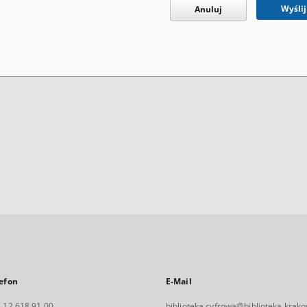
Wyślij
Anuluj
efon
E-Mail
 12 618 91 00
biblioteka.cyfrowa@biblioteka.krako