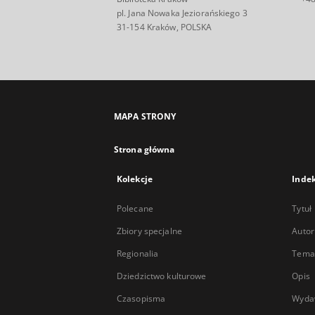
pl. Jana Nowaka Jeziorańskiego 3
31-154 Kraków, POLSKA
MAPA STRONY
Strona główna
Kolekcje
Inde
Polecane
Tytuł
Zbiory specjalne
Autor
Regionalia
Temat
Dziedzictwo kulturowe
Opis
Czasopisma
Wyda