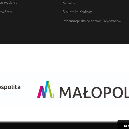
ce wydania
Kontakt
łtwórca
Biblioteka Kraków
Informacje dla Autorów i Wydawców
Ta 