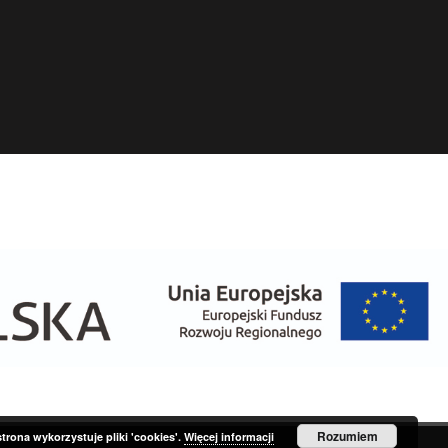
Rozumiem
strona wykorzystuje pliki 'cookies'.
Więcej informacji