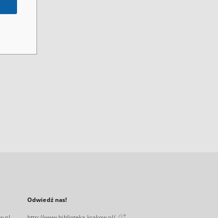
Odwiedź nas!
w.pl
http://www.biblioteka.krakow.pl/