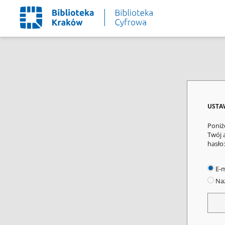
USTA
Poniż
Twój 
hasło:
E-m
Naz