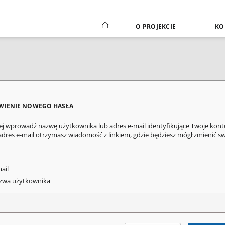
O PROJEKCIE
KO
WIENIE NOWEGO HASŁA
ej wprowadź nazwę użytkownika lub adres e-mail identyfikujące Twoje kont
adres e-mail otrzymasz wiadomość z linkiem, gdzie będziesz mógł zmienić s
ail
wa użytkownika