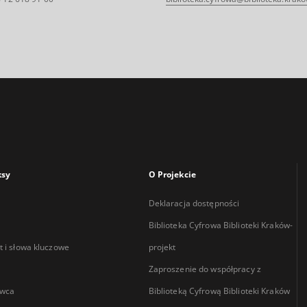
ksy
O Projekcie
Deklaracja dostępności
Biblioteka Cyfrowa Biblioteki Kraków-
 i słowa kluczowe
projekt
Zaproszenie do współpracy z
wca
Biblioteką Cyfrową Biblioteki Kraków