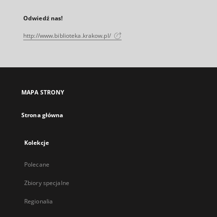
Odwiedź nas!
http://www.biblioteka.krakow.pl/
MAPA STRONY
Strona główna
Kolekcje
Polecane
Zbiory specjalne
Regionalia