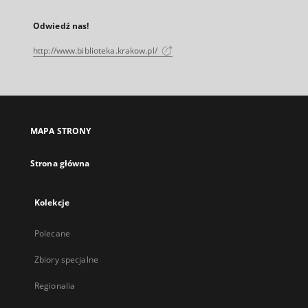
Odwiedź nas!
http://www.biblioteka.krakow.pl/
MAPA STRONY
Strona główna
Kolekcje
Polecane
Zbiory specjalne
Regionalia