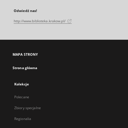
Odwiedź nas!
http://www.biblioteka.krakow.pl/
MAPA STRONY
Strona główna
Kolekcje
Polecane
Zbiory specjalne
Regionalia