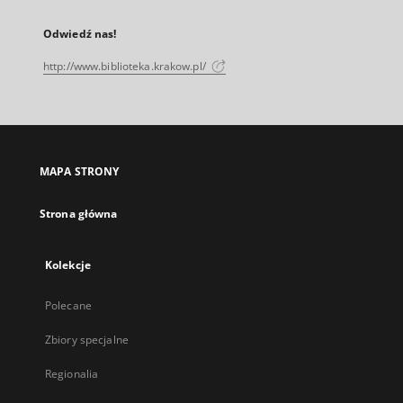
Odwiedź nas!
http://www.biblioteka.krakow.pl/
MAPA STRONY
Strona główna
Kolekcje
Polecane
Zbiory specjalne
Regionalia