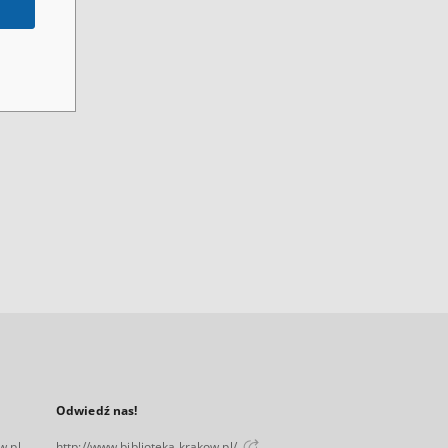
Odwiedź nas!
w.pl
http://www.biblioteka.krakow.pl/