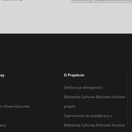
ksy
O Projekcie
Deklaracja dostępności
Biblioteka Cyfrowa Biblioteki Kraków-
 i słowa kluczowe
projekt
Zaproszenie do współpracy z
wca
Biblioteką Cyfrową Biblioteki Kraków