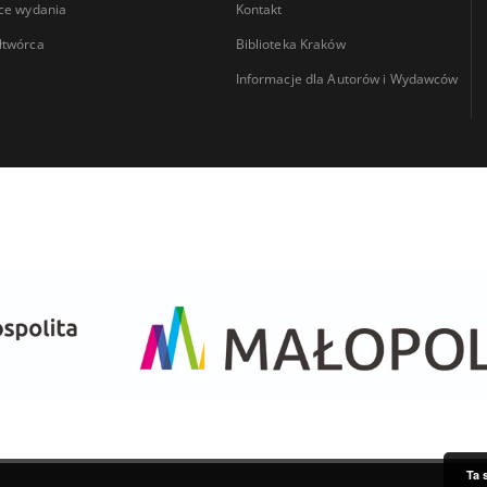
ce wydania
Kontakt
łtwórca
Biblioteka Kraków
Informacje dla Autorów i Wydawców
Ta 