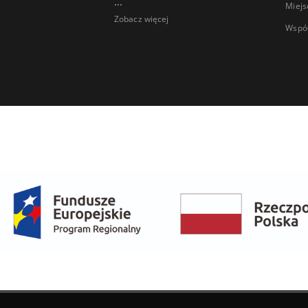
...
Miejs
Zobacz więcej
Wspó