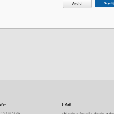
Wyślij
Anuluj
efon
E-Mail
 12 618 91 00
biblioteka.cyfrowa@biblioteka.krako