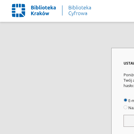
USTA
Poniż
Twój 
hasło:
E-m
Naz