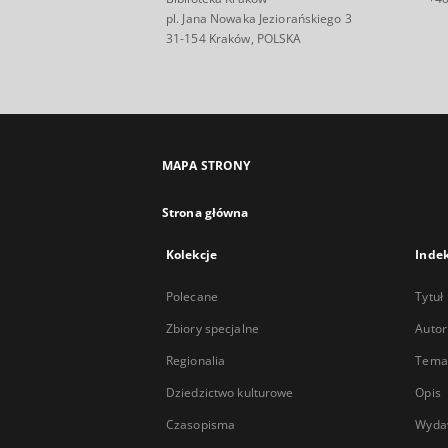
pl. Jana Nowaka Jeziorańskiego 3
31-154 Kraków, POLSKA
MAPA STRONY
Strona główna
Kolekcje
Inde
Polecane
Tytuł
Zbiory specjalne
Autor
Regionalia
Temat
Dziedzictwo kulturowe
Opis
Czasopisma
Wyda