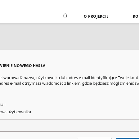
O PROJEKCIE
KO
WIENIE NOWEGO HASŁA
ej wprowadź nazwę użytkownika lub adres e-mail identyfikujące Twoje kont
adres e-mail otrzymasz wiadomość z linkiem, gdzie będziesz mógł zmienić s
ail
wa użytkownika