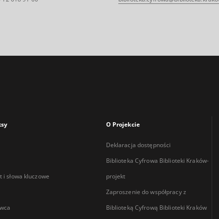
ksy
O Projekcie
Deklaracja dostępności
Biblioteka Cyfrowa Biblioteki Kraków-
 i słowa kluczowe
projekt
Zaproszenie do współpracy z
wca
Biblioteką Cyfrową Biblioteki Kraków