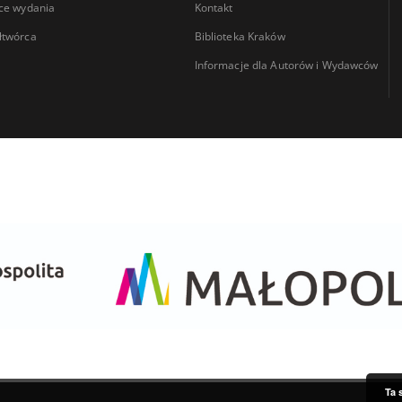
ce wydania
Kontakt
łtwórca
Biblioteka Kraków
Informacje dla Autorów i Wydawców
Ta 