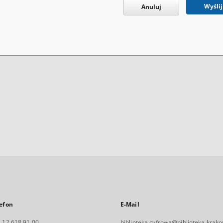
Wyślij
Anuluj
efon
E-Mail
 12 618 91 00
biblioteka.cyfrowa@biblioteka.krako