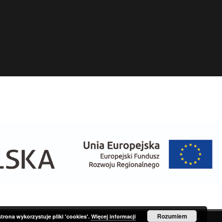
Rozumiem
strona wykorzystuje pliki 'cookies'.
Więcej informacji