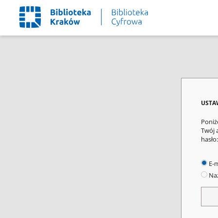
USTA
Poniż
Twój 
hasło:
E-m
Naz