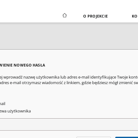
O PROJEKCIE
KO
WIENIE NOWEGO HASŁA
ej wprowadź nazwę użytkownika lub adres e-mail identyfikujące Twoje kont
adres e-mail otrzymasz wiadomość z linkiem, gdzie będziesz mógł zmienić s
ail
wa użytkownika