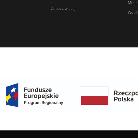
...
Miejs
Zobacz więcej
Wspó