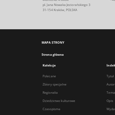
pl. Jana Nowaka Jeziorańskiego 3
31-154 Kraków, POLSKA
MAPA STRONY
Strona główna
Kolekcje
Inde
Polecane
Tytuł
Zbiory specjalne
Autor
Regionalia
Temat
Dziedzictwo kulturowe
Opis
Czasopisma
Wyda