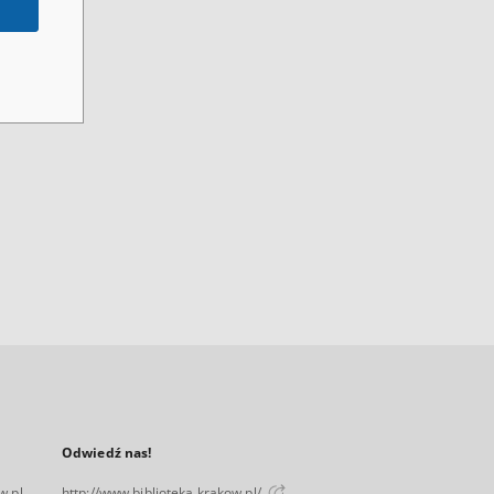
Odwiedź nas!
w.pl
http://www.biblioteka.krakow.pl/