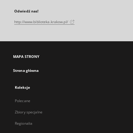
Odwiedź nas!
http://www.biblioteka.krakow.pl/
MAPA STRONY
Strona główna
Kolekcje
Polecane
Zbiory specjalne
Regionalia