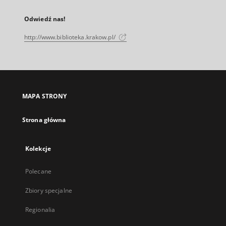
Odwiedź nas!
http://www.biblioteka.krakow.pl/
MAPA STRONY
Strona główna
Kolekcje
Polecane
Zbiory specjalne
Regionalia