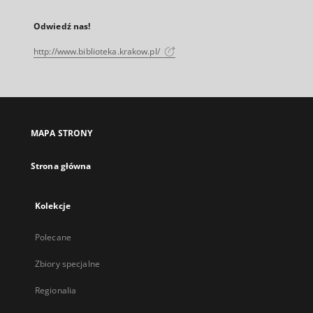
Odwiedź nas!
http://www.biblioteka.krakow.pl/
MAPA STRONY
Strona główna
Kolekcje
Polecane
Zbiory specjalne
Regionalia