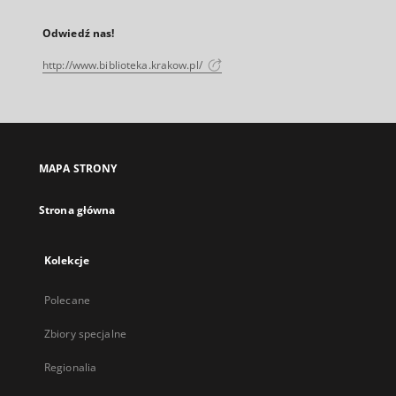
Odwiedź nas!
http://www.biblioteka.krakow.pl/
MAPA STRONY
Strona główna
Kolekcje
Polecane
Zbiory specjalne
Regionalia