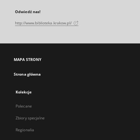
Odwiedź nas!
http://www.biblioteka.krakow.pl/
MAPA STRONY
Strona główna
Kolekcje
Polecane
Zbiory specjalne
Regionalia