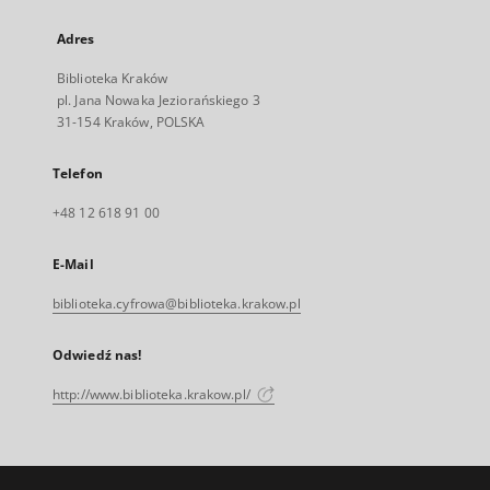
Adres
Biblioteka Kraków
pl. Jana Nowaka Jeziorańskiego 3
31-154 Kraków, POLSKA
Telefon
+48 12 618 91 00
E-Mail
biblioteka.cyfrowa@biblioteka.krakow.pl
Odwiedź nas!
http://www.biblioteka.krakow.pl/