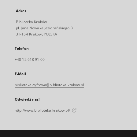
Adres
Biblioteka Kraków
pl. Jana Nowaka Jeziorańskiego 3
31-154 Kraków, POLSKA
Telefon
+48 12 618 91 00
E-Mail
biblioteka.cyfrowa@biblioteka.krakow.pl
Odwiedź nas!
http://www.biblioteka.krakow.pl/