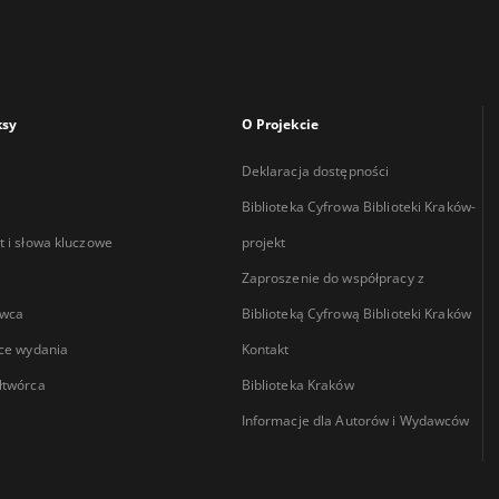
ksy
O Projekcie
Deklaracja dostępności
Biblioteka Cyfrowa Biblioteki Kraków-
 i słowa kluczowe
projekt
Zaproszenie do współpracy z
wca
Biblioteką Cyfrową Biblioteki Kraków
ce wydania
Kontakt
łtwórca
Biblioteka Kraków
Informacje dla Autorów i Wydawców