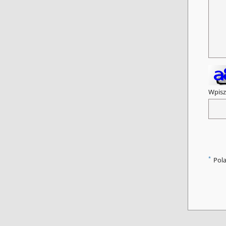
Wpisz
*
Pol