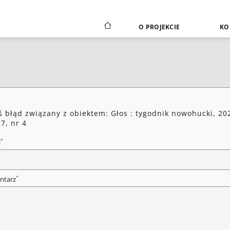
O PROJEKCIE
KO
ś błąd związany z obiektem: Głos : tygodnik nowohucki, 20
27, nr 4
*
l
*
ntarz