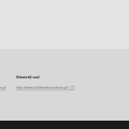
Odwiedź nas!
w.pl
http://www.biblioteka.krakow.pl/