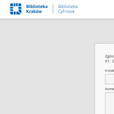
Zgło
01. 
E-mai
Kome