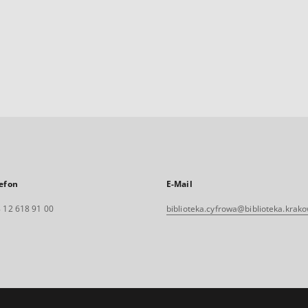
efon
E-Mail
 12 618 91 00
biblioteka.cyfrowa@biblioteka.krako