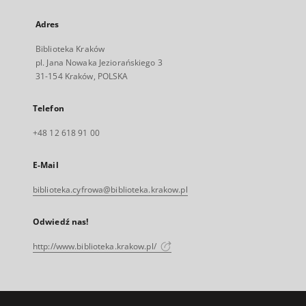
Adres
Biblioteka Kraków
pl. Jana Nowaka Jeziorańskiego 3
31-154 Kraków, POLSKA
Telefon
+48 12 618 91 00
E-Mail
biblioteka.cyfrowa@biblioteka.krakow.pl
Odwiedź nas!
http://www.biblioteka.krakow.pl/