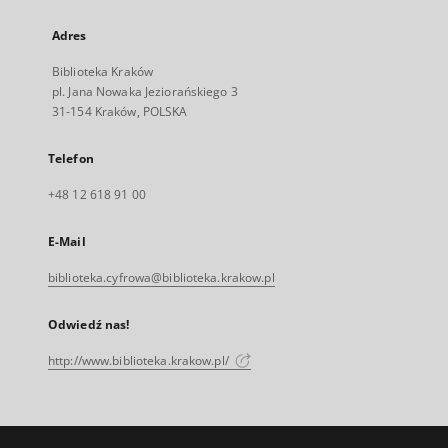
Adres
Biblioteka Kraków
pl. Jana Nowaka Jeziorańskiego 3
31-154 Kraków, POLSKA
Telefon
+48 12 618 91 00
E-Mail
biblioteka.cyfrowa@biblioteka.krakow.pl
Odwiedź nas!
http://www.biblioteka.krakow.pl/