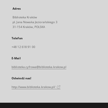
Adres
Biblioteka Kraków
pl. Jana Nowaka Jeziorańskiego 3
31-154 Kraków, POLSKA
Telefon
+48 12 618 91 00
E-Mail
biblioteka.cyfrowa@biblioteka.krakow.pl
Odwiedź nas!
http://www.biblioteka.krakow.pl/