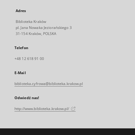
Adres
Biblioteka Kraków
pl. Jana Nowaka Jeziorańskiego 3
31-154 Kraków, POLSKA
Telefon
+48 12 618 91 00
E-Mail
biblioteka.cyfrowa@biblioteka.krakow.pl
Odwiedź nas!
http://www.biblioteka.krakow.pl/