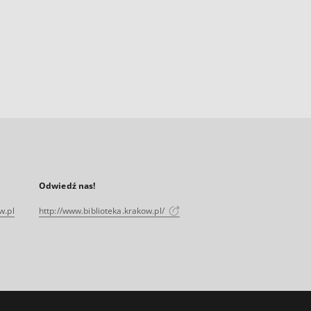
Odwiedź nas!
w.pl
http://www.biblioteka.krakow.pl/