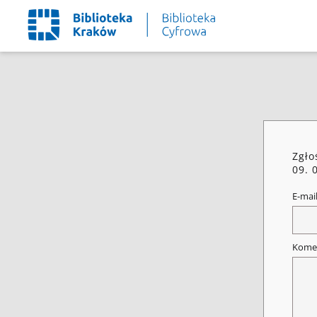
Zgło
09. 
E-mai
Kome