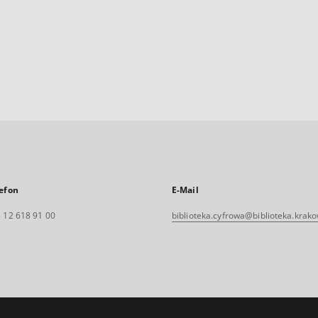
efon
E-Mail
 12 618 91 00
biblioteka.cyfrowa@biblioteka.krako