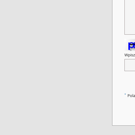
Wpisz
*
Pol