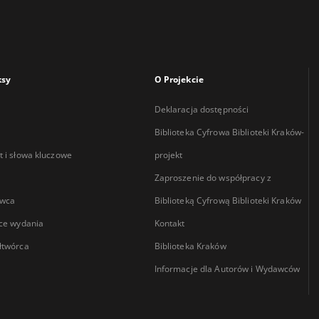
ksy
O Projekcie
Deklaracja dostępności
Biblioteka Cyfrowa Biblioteki Kraków-
 i słowa kluczowe
projekt
Zaproszenie do współpracy z
wca
Biblioteką Cyfrową Biblioteki Kraków
ce wydania
Kontakt
łtwórca
Biblioteka Kraków
Informacje dla Autorów i Wydawców