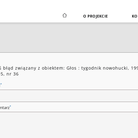
O PROJEKCIE
KO
ś błąd związany z obiektem: Głos : tygodnik nowohucki, 19
05, nr 36
*
l
*
ntarz