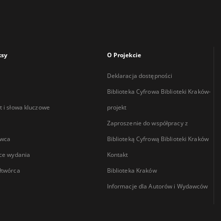
ksy
O Projekcie
Deklaracja dostępności
Biblioteka Cyfrowa Biblioteki Kraków-
 i słowa kluczowe
projekt
Zaproszenie do współpracy z
wca
Biblioteką Cyfrową Biblioteki Kraków
ce wydania
Kontakt
łtwórca
Biblioteka Kraków
Informacje dla Autorów i Wydawców