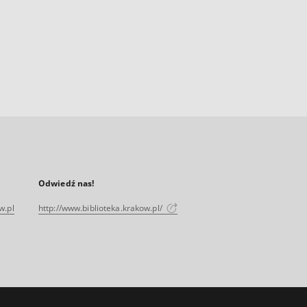
Odwiedź nas!
w.pl
http://www.biblioteka.krakow.pl/