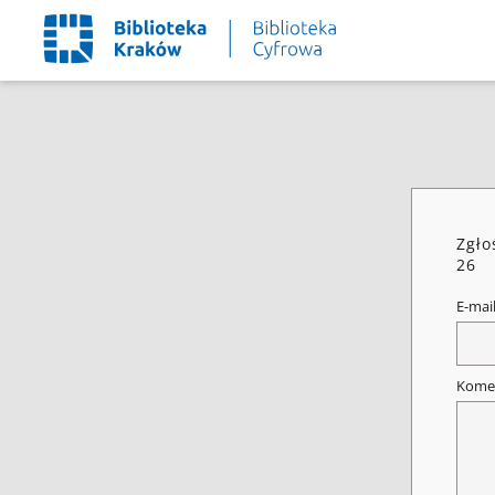
Zgło
26
E-mai
Kome