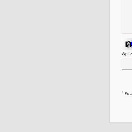
Wpisz
*
Pol