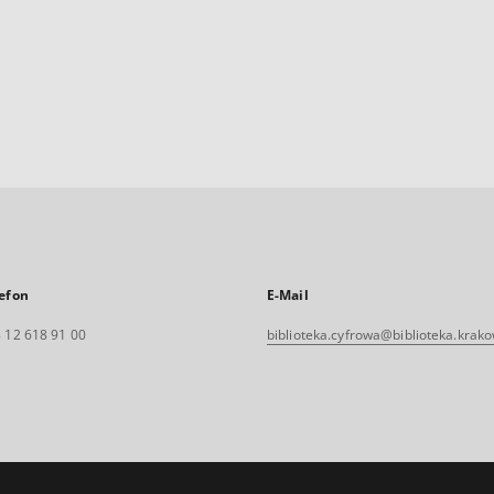
efon
E-Mail
 12 618 91 00
biblioteka.cyfrowa@biblioteka.krako