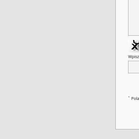
Wpisz
*
Pol