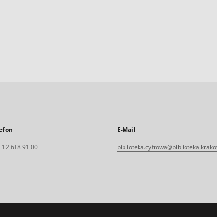
efon
E-Mail
 12 618 91 00
biblioteka.cyfrowa@biblioteka.krako