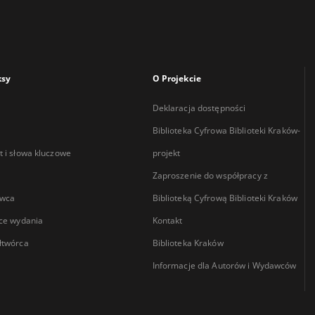
ksy
O Projekcie
Deklaracja dostępności
Biblioteka Cyfrowa Biblioteki Kraków-
 i słowa kluczowe
projekt
Zaproszenie do współpracy z
wca
Biblioteką Cyfrową Biblioteki Kraków
ce wydania
Kontakt
łtwórca
Biblioteka Kraków
Informacje dla Autorów i Wydawców