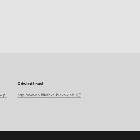
Odwiedź nas!
w.pl
http://www.biblioteka.krakow.pl/