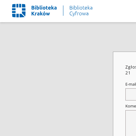
Zgło
21
E-mai
Kome