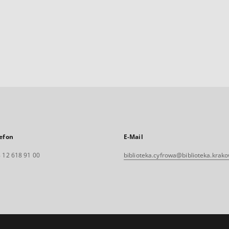
efon
E-Mail
 12 618 91 00
biblioteka.cyfrowa@biblioteka.krako