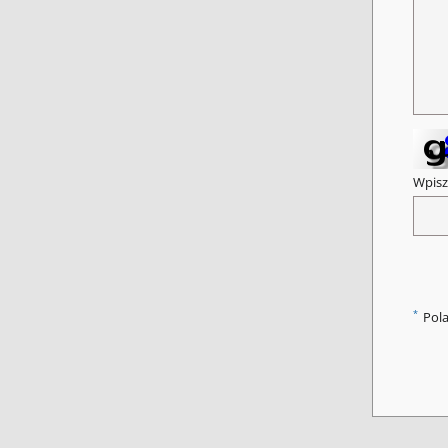
Wpisz
*
Pol