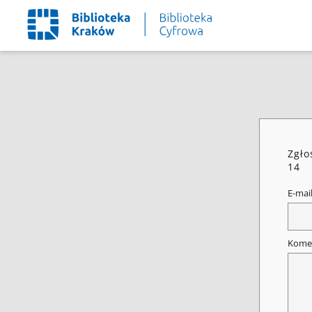
Zgło
14
E-mai
Kome