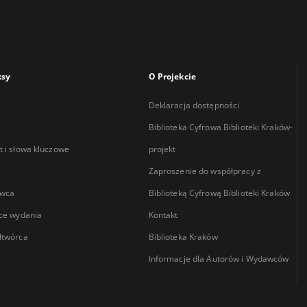
ksy
O Projekcie
Deklaracja dostępności
Biblioteka Cyfrowa Biblioteki Kraków-
 i słowa kluczowe
projekt
Zaproszenie do współpracy z
wca
Biblioteką Cyfrową Biblioteki Kraków
ce wydania
Kontakt
łtwórca
Biblioteka Kraków
Informacje dla Autorów i Wydawców