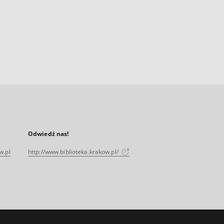
Odwiedź nas!
w.pl
http://www.biblioteka.krakow.pl/