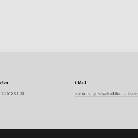
efon
E-Mail
 12 618 91 00
biblioteka.cyfrowa@biblioteka.krako