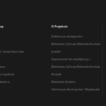
ksy
O Projekcie
Deklaracja dostępności
Biblioteka Cyfrowa Biblioteki Kraków-
 i słowa kluczowe
projekt
Zaproszenie do współpracy z
wca
Biblioteką Cyfrową Biblioteki Kraków
ce wydania
Kontakt
łtwórca
Biblioteka Kraków
Informacje dla Autorów i Wydawców