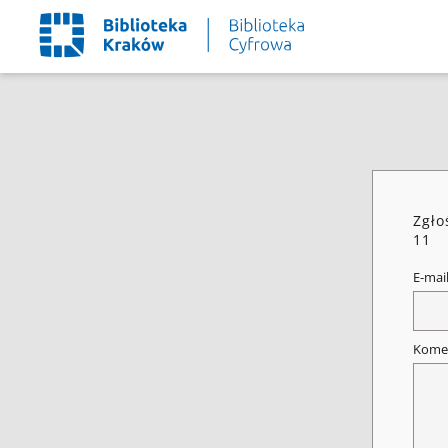
Zgło
11
E-mai
Kome