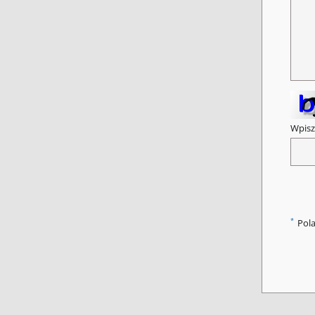
Wpisz
*
Pol