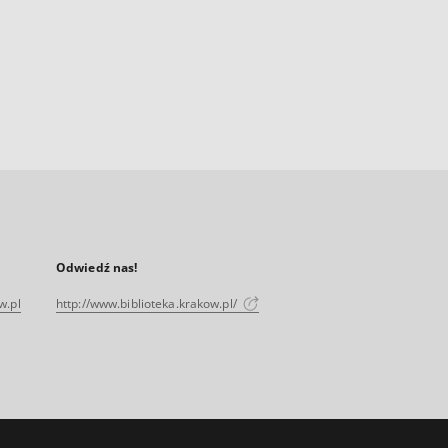
Odwiedź nas!
w.pl
http://www.biblioteka.krakow.pl/