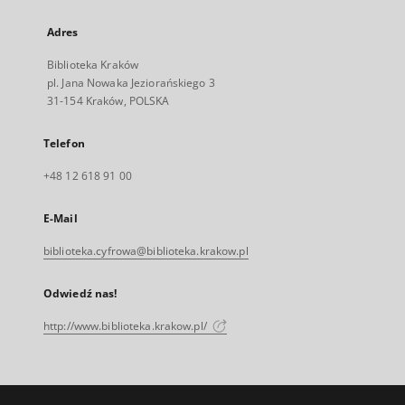
Adres
Biblioteka Kraków
pl. Jana Nowaka Jeziorańskiego 3
31-154 Kraków, POLSKA
Telefon
+48 12 618 91 00
E-Mail
biblioteka.cyfrowa@biblioteka.krakow.pl
Odwiedź nas!
http://www.biblioteka.krakow.pl/