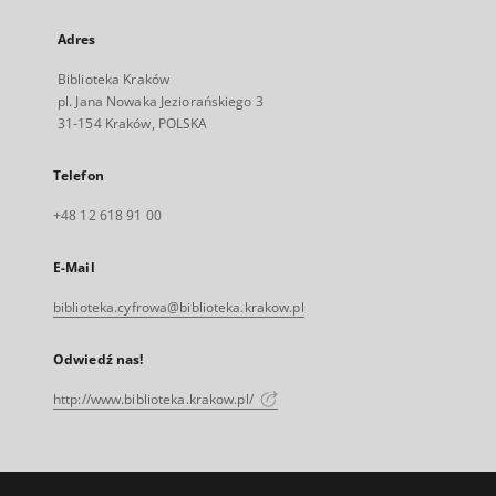
Adres
Biblioteka Kraków
pl. Jana Nowaka Jeziorańskiego 3
31-154 Kraków, POLSKA
Telefon
+48 12 618 91 00
E-Mail
biblioteka.cyfrowa@biblioteka.krakow.pl
Odwiedź nas!
http://www.biblioteka.krakow.pl/