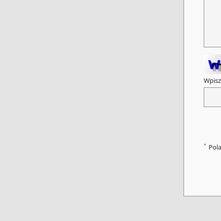
Wpisz
*
Pol