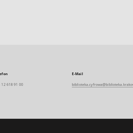
efon
E-Mail
 12 618 91 00
biblioteka.cyfrowa@biblioteka.krako