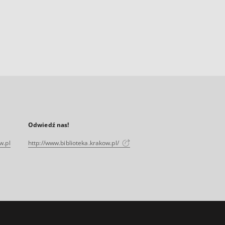
Odwiedź nas!
w.pl
http://www.biblioteka.krakow.pl/