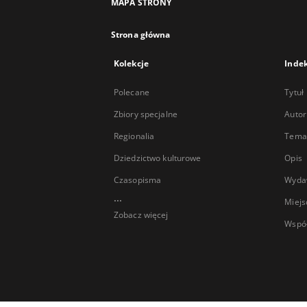
MAPA STRONY
Strona główna
Kolekcje
Inde
Polecane
Tytuł
Zbiory specjalne
Autor
Regionalia
Temat
Dziedzictwo kulturowe
Opis
Czasopisma
Wyda
...
Miejs
Zobacz więcej
Wspó