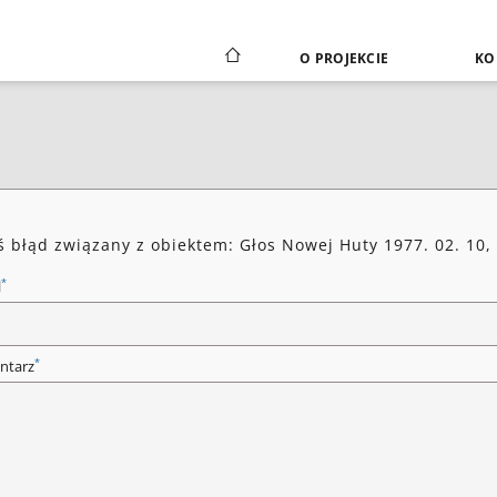
O PROJEKCIE
KO
ś błąd związany z obiektem: Głos Nowej Huty 1977. 02. 10, 
*
l
*
ntarz