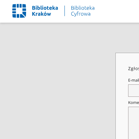
Zgło
E-mai
Kome