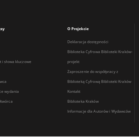
ksy
O Projekcie
Deklaracja dostępności
Biblioteka Cyfrowa Biblioteki Kraków-
 i słowa kluczowe
projekt
Zaproszenie do współpracy z
wca
Biblioteką Cyfrową Biblioteki Kraków
ce wydania
Kontakt
łtwórca
Biblioteka Kraków
Informacje dla Autorów i Wydawców