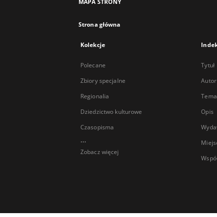
MAPA STRONY
Strona główna
Kolekcje
Inde
Polecane
Tytuł
Zbiory specjalne
Autor
Regionalia
Temat
Dziedzictwo kulturowe
Opis
Czasopisma
Wyda
...
Miejs
Zobacz więcej
Wspó