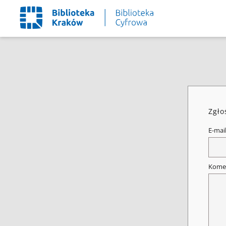
Zgło
E-mai
Kome