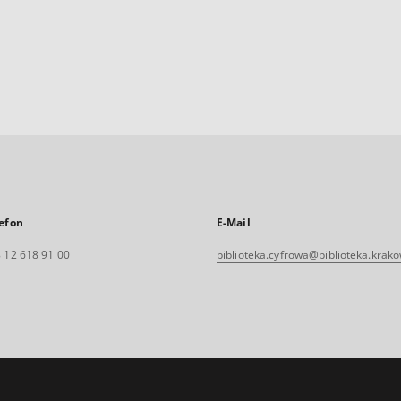
efon
E-Mail
 12 618 91 00
biblioteka.cyfrowa@biblioteka.krako