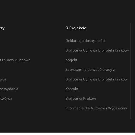
ksy
O Projekcie
Deklaracja dostępności
Biblioteka Cyfrowa Biblioteki Kraków-
 i słowa kluczowe
projekt
Zaproszenie do współpracy z
wca
Biblioteką Cyfrową Biblioteki Kraków
ce wydania
Kontakt
łtwórca
Biblioteka Kraków
Informacje dla Autorów i Wydawców