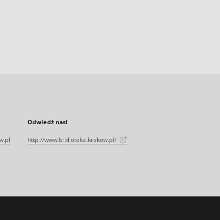
Odwiedź nas!
w.pl
http://www.biblioteka.krakow.pl/