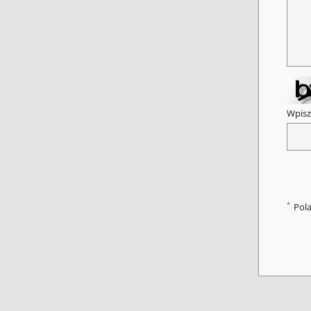
Wpisz
*
Pol