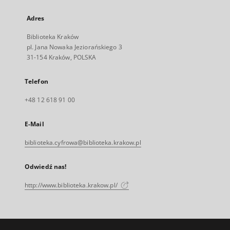
Adres
Biblioteka Kraków
pl. Jana Nowaka Jeziorańskiego 3
31-154 Kraków, POLSKA
Telefon
+48 12 618 91 00
E-Mail
biblioteka.cyfrowa@biblioteka.krakow.pl
Odwiedź nas!
http://www.biblioteka.krakow.pl/