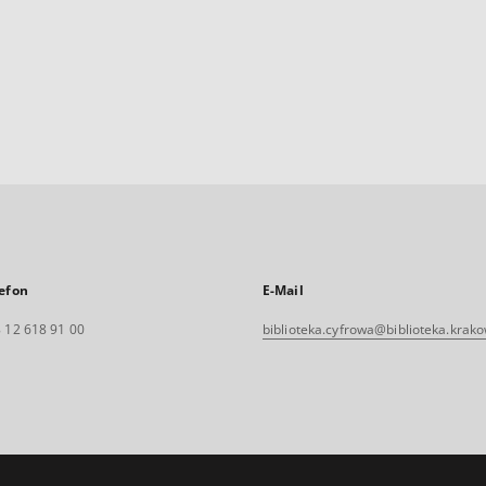
efon
E-Mail
 12 618 91 00
biblioteka.cyfrowa@biblioteka.krako