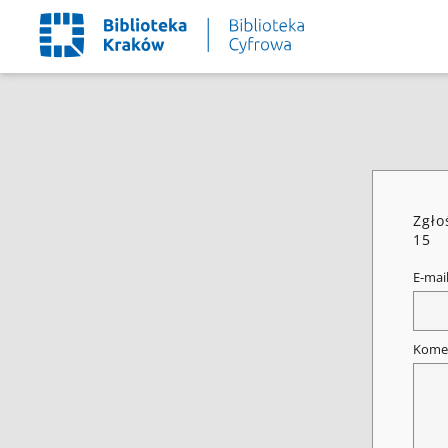
Zgło
15
E-mai
Kome