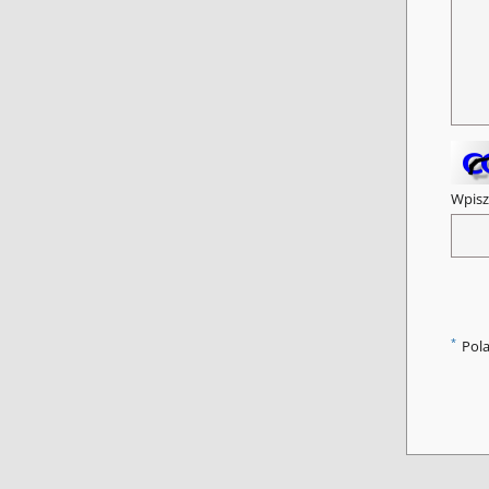
Wpisz
*
Pol