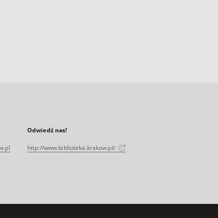
Odwiedź nas!
w.pl
http://www.biblioteka.krakow.pl/