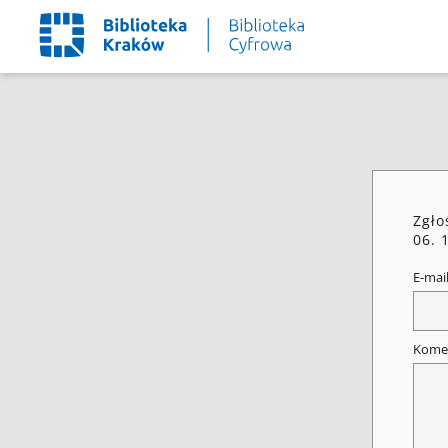
Zgło
06. 
E-mai
Kome