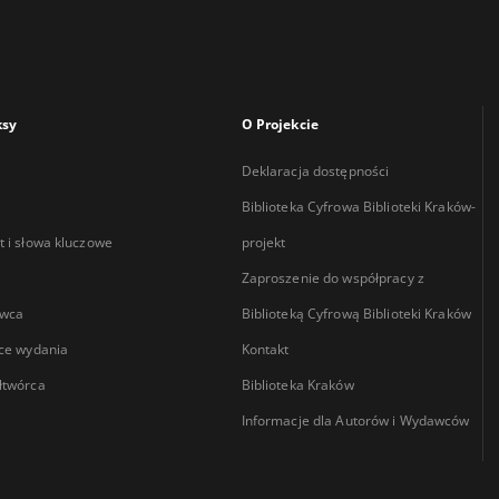
ksy
O Projekcie
Deklaracja dostępności
Biblioteka Cyfrowa Biblioteki Kraków-
 i słowa kluczowe
projekt
Zaproszenie do współpracy z
wca
Biblioteką Cyfrową Biblioteki Kraków
ce wydania
Kontakt
łtwórca
Biblioteka Kraków
Informacje dla Autorów i Wydawców