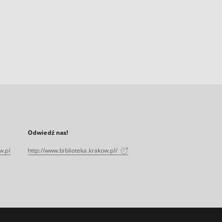
Odwiedź nas!
w.pl
http://www.biblioteka.krakow.pl/