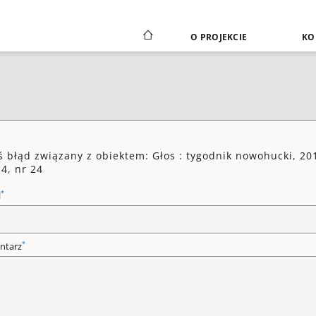
O PROJEKCIE
KO
ś błąd związany z obiektem: Głos : tygodnik nowohucki, 20
14, nr 24
*
l
*
ntarz