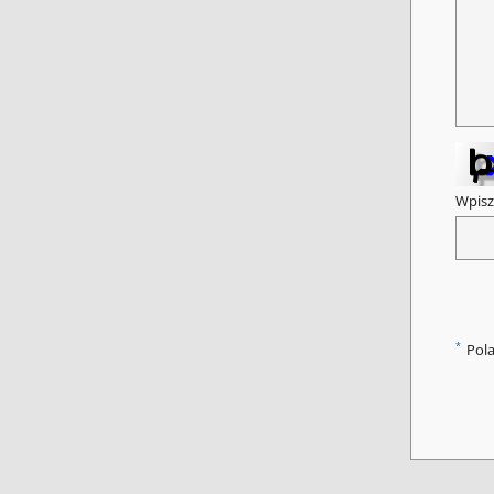
Wpisz
*
Pol