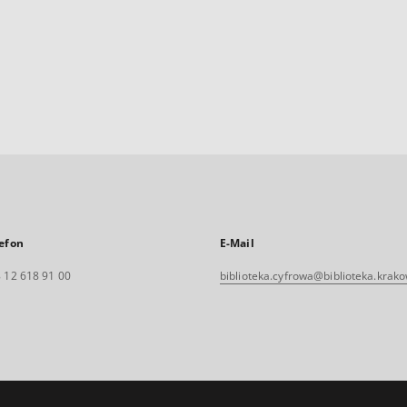
efon
E-Mail
 12 618 91 00
biblioteka.cyfrowa@biblioteka.krako