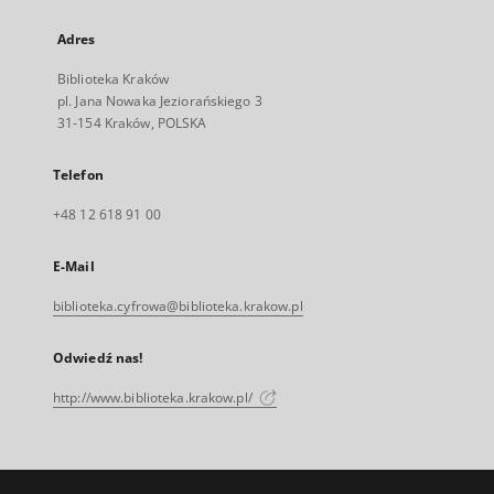
Adres
Biblioteka Kraków
pl. Jana Nowaka Jeziorańskiego 3
31-154 Kraków, POLSKA
Telefon
+48 12 618 91 00
E-Mail
biblioteka.cyfrowa@biblioteka.krakow.pl
Odwiedź nas!
http://www.biblioteka.krakow.pl/