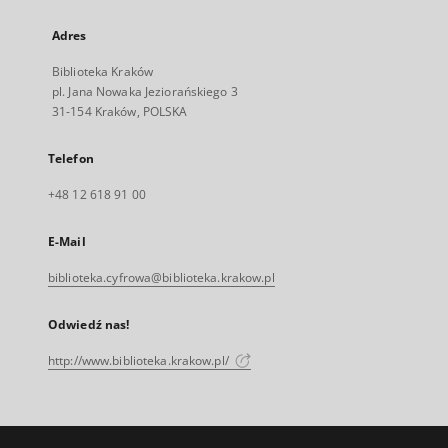
Adres
Biblioteka Kraków
pl. Jana Nowaka Jeziorańskiego 3
31-154 Kraków, POLSKA
Telefon
+48 12 618 91 00
E-Mail
biblioteka.cyfrowa@biblioteka.krakow.pl
Odwiedź nas!
http://www.biblioteka.krakow.pl/