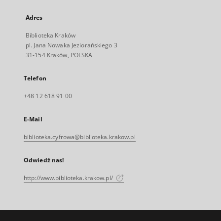
Adres
Biblioteka Kraków
pl. Jana Nowaka Jeziorańskiego 3
31-154 Kraków, POLSKA
Telefon
+48 12 618 91 00
E-Mail
biblioteka.cyfrowa@biblioteka.krakow.pl
Odwiedź nas!
http://www.biblioteka.krakow.pl/