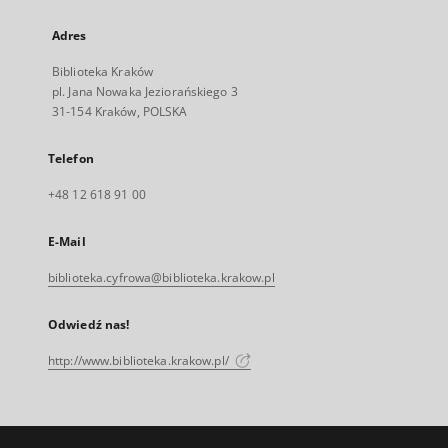
Adres
Biblioteka Kraków
pl. Jana Nowaka Jeziorańskiego 3
31-154 Kraków, POLSKA
Telefon
+48 12 618 91 00
E-Mail
biblioteka.cyfrowa@biblioteka.krakow.pl
Odwiedź nas!
http://www.biblioteka.krakow.pl/