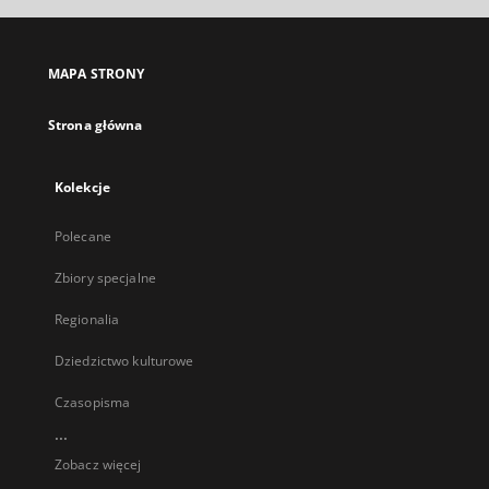
MAPA STRONY
Strona główna
Kolekcje
Polecane
Zbiory specjalne
Regionalia
Dziedzictwo kulturowe
Czasopisma
...
Zobacz więcej