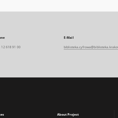
one
E-Mail
 12 618 91 00
biblioteka.cyfrowa@biblioteka.krako
xes
About Project