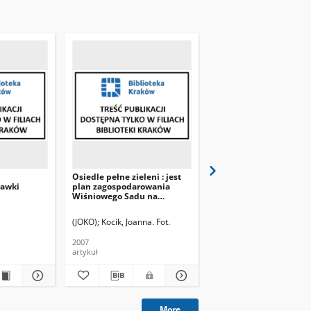
Osiedle pełne zieleni : jest
Władze pod presją : N
rawki
plan zagospodarowania
Huta Non Stop!
Wiśniowego Sadu na
przygotowuje się do 60.
Kolorowym
Nowej Huty
(JOKO)
Kocik, Joanna. Fot.
(JOKO)
2007
2007
artykuł
artykuł
More