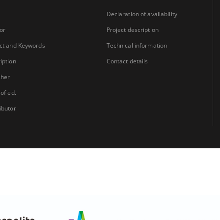
Declaration of availability
or
Project description
ct and Keywords
Technical information
iption
Contact details
sher
 of ed.
ibutor