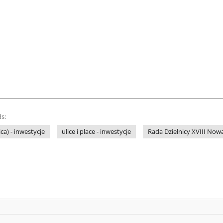
s:
ca) - inwestycje
ulice i place - inwestycje
Rada Dzielnicy XVIII Now