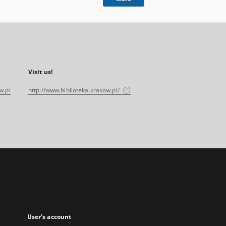
Visit us!
w.pl
http://www.biblioteka.krakow.pl/
User's account