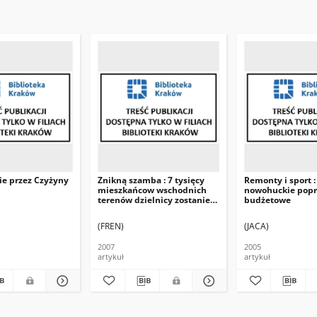
ie przez Czyżyny
Znikną szamba : 7 tysięcy
Remonty i sport :
mieszkańcow wschodnich
nowohuckie pop
terenów dzielnicy zostanie
budżetowe
podłączonych do sieci
kanalizacyjnej
(FREN)
(JACA)
2007
2005
artykuł
artykuł