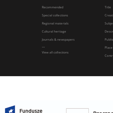
Recommended
Title
Special collections
Creat
Regional materials
Subje
Cultural heritage
Descr
Journals & newspapers
Publi
...
Place
View all collections
Contr