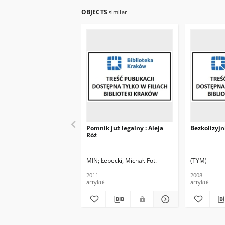
OBJECTS
similar
Pomnik już legalny : Aleja
Bezkolizyjn
Róż
MIN
Łepecki, Michał. Fot.
(TYM)
2011
2008
artykuł
artykuł