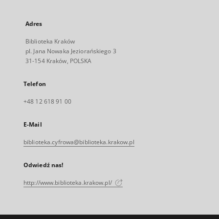
Adres
Biblioteka Kraków
pl. Jana Nowaka Jeziorańskiego 3
31-154 Kraków, POLSKA
Telefon
+48 12 618 91 00
E-Mail
biblioteka.cyfrowa@biblioteka.krakow.pl
Odwiedź nas!
http://www.biblioteka.krakow.pl/