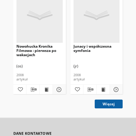
Nowohucka Kronika
Junacy i współczesna
Mis
Filmowa : pierwsza po
symfonia
Mi
wakacjach
(os)
(jr)
(jr)
2008
2008
200
artykuł
artykuł
art
Więcej
DANE KONTAKTOWE