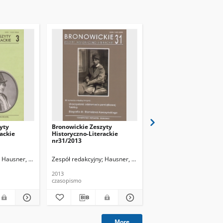
yty
Bronowickie Zeszyty
Bronowickie Zeszyty
ackie
Historyczno-Literackie
Historyczno-Literackie
nr31/2013
nr32/2014
Hausner, Wojciech
Zespół redakcyjny
Hausner, Wojciech
Zespół redakcyjny
Hausn
2013
2014
czasopismo
czasopismo
More