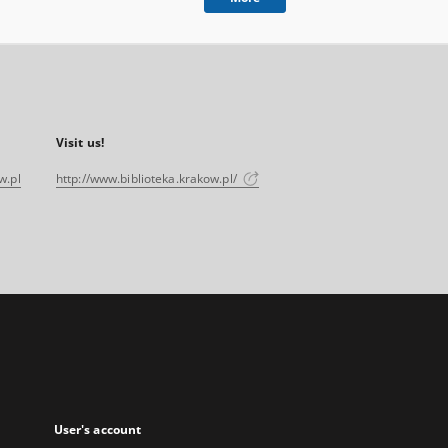
Visit us!
w.pl
http://www.biblioteka.krakow.pl/
User's account