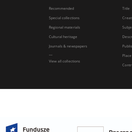
Recommended
Title
Special collections
Creat
Regional materials
Subje
Cultural heritage
Descr
Journals & newspapers
Publi
...
Place
View all collections
Contr