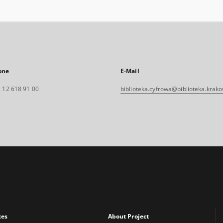
one
E-Mail
 12 618 91 00
biblioteka.cyfrowa@biblioteka.krako
xes
About Project