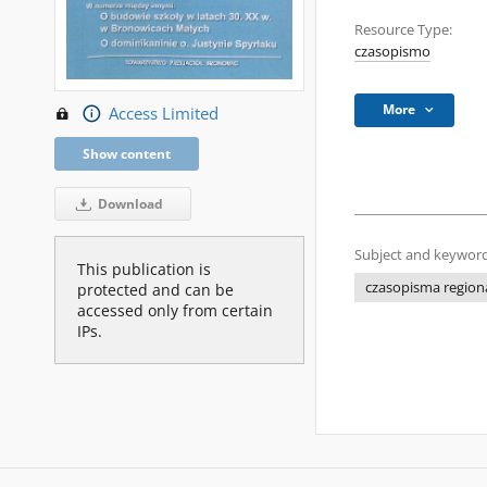
Resource Type:
czasopismo
More
Access Limited
Show content
Download
Subject and keyword
This publication is
czasopisma regiona
protected and can be
accessed only from certain
IPs.