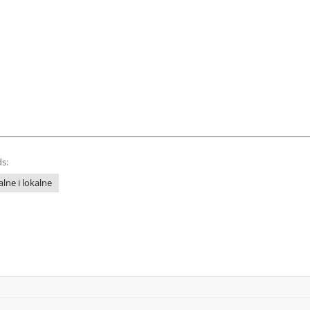
s:
lne i lokalne