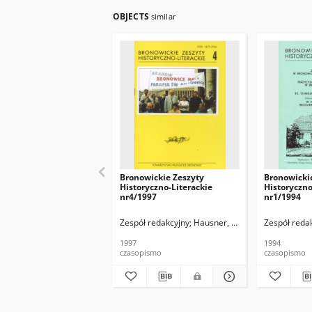
OBJECTS
similar
Bronowickie Zeszyty
Bronowicki
Historyczno-Literackie
Historyczno
nr4/1997
nr1/1994
Zespół redakcyjny
Hausner, Wojciech
Zespół reda
1997
1994
czasopismo
czasopismo