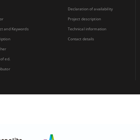
Declaration of availability
or
Project description
ct and Keywords
Technical information
iption
Contact details
sher
 of ed.
ibutor