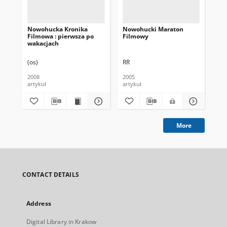
Nowohucka Kronika
Nowohucki Maraton
Jun
Filmowa : pierwsza po
Filmowy
sy
wakacjach
(os)
RR
(jr)
2008
2005
200
artykuł
artykuł
art
More
CONTACT DETAILS
Address
Digital Library in Krakow