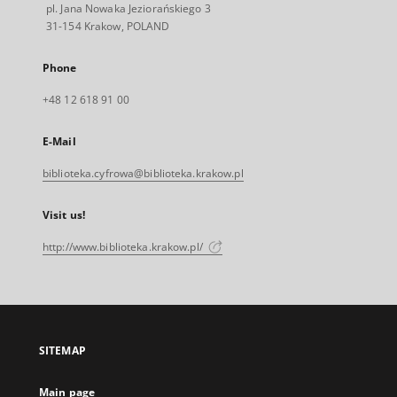
pl. Jana Nowaka Jeziorańskiego 3
31-154 Krakow, POLAND
Phone
+48 12 618 91 00
E-Mail
biblioteka.cyfrowa@biblioteka.krakow.pl
Visit us!
http://www.biblioteka.krakow.pl/
SITEMAP
Main page