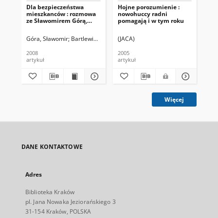
Dla bezpieczeństwa
Hojne porozumienie :
Po 
mieszkanców : rozmowa
nowohuccy radni
Dzi
ze Sławomirem Górą,
pomagają i w tym roku
Hu
przewodniczącym Rady
Dzielnicy XVI Bieńczyce
Góra, Sławomir
Bartlewicz, Jacek. Rozm.
(JACA)
2008
2005
200
artykuł
artykuł
art
Więcej
DANE KONTAKTOWE
Adres
Biblioteka Kraków
pl. Jana Nowaka Jeziorańskiego 3
31-154 Kraków, POLSKA