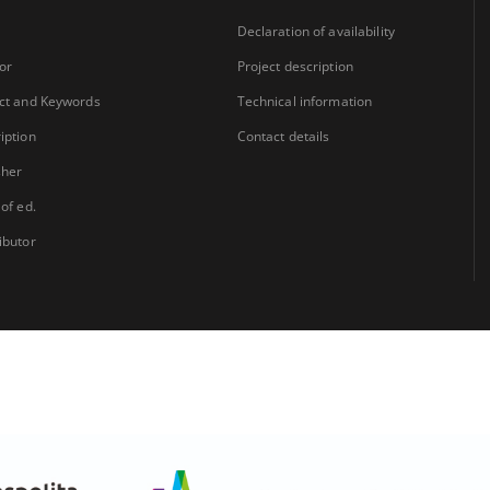
Declaration of availability
or
Project description
ct and Keywords
Technical information
iption
Contact details
sher
 of ed.
ibutor