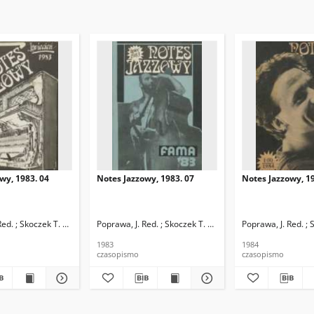
wy, 1983. 04
Notes Jazzowy, 1983. 07
Notes Jazzowy, 19
d.
Red. ; Skoczek T. Red.
Poprawa, J. Red. ; Skoczek T. Red.
Poprawa, J. Red. ; 
1983
1984
czasopismo
czasopismo