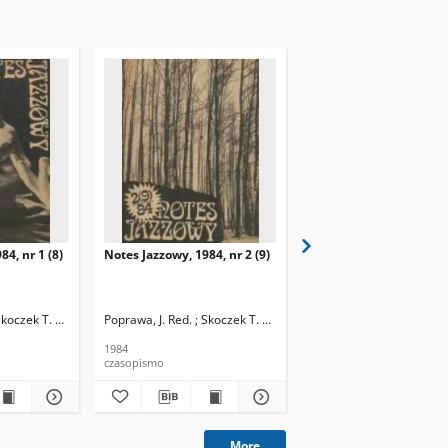
84, nr 1 (8)
Notes Jazzowy, 1984, nr 2 (9)
Notes Jazzowy, 1984, nr
(10)
Skoczek T. Red.
Poprawa, J. Red. ; Skoczek T. Red.
Poprawa, J. Red. ; Skocze
1984
1984
czasopismo
czasopismo
More