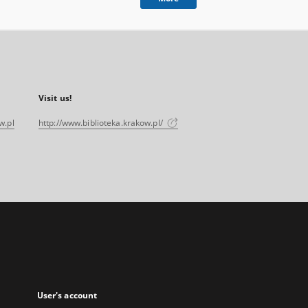
Visit us!
w.pl
http://www.biblioteka.krakow.pl/
User's account