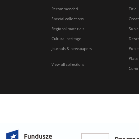
Recommended
Title
Special collections
Creat
Regional materials
Subje
Cultural heritage
Descr
Journals & newspapers
Publi
...
Place
View all collections
Contr