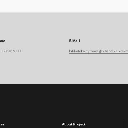
one
E-Mail
 12 618 91 00
biblioteka.cyfrowa@biblioteka.krako
xes
About Project