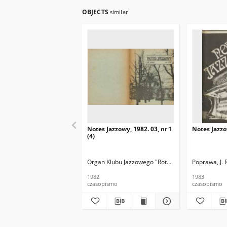
OBJECTS
similar
Notes Jazzowy, 1982. 03, nr 1
Notes Jazzo
(4)
Organ Klubu Jazzowego "Rotunda"
Skoczek, T. Re
Poprawa, J. 
1982
1983
czasopismo
czasopismo