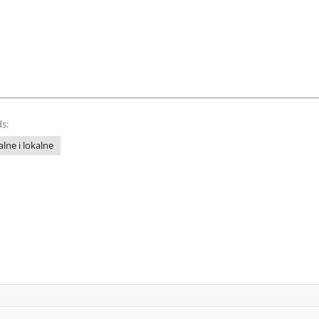
s:
lne i lokalne