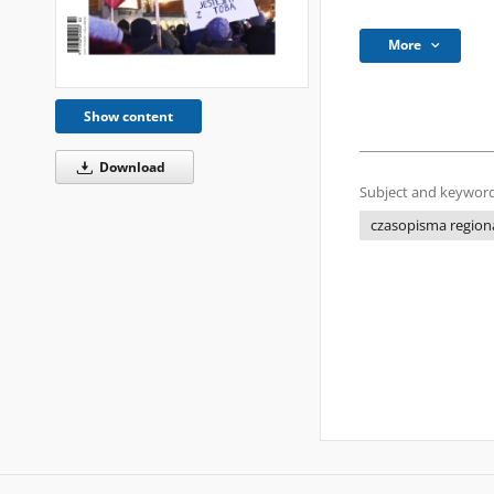
More
Show content
Download
Subject and keyword
czasopisma regiona