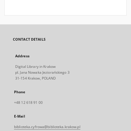
CONTACT DETAILS
Address
Digital Library in Krakow
pl. Jana Nowaka Jeziorańskiego 3
31-154 Krakow, POLAND
Phone
+48 12 618 91 00
E-Mail
biblioteka.cyfrowa@biblioteka.krakow.pl