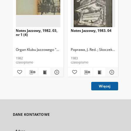
Notes Jazzowy, 1982. 03,
Notes Jazzowy, 1983. 04
Not
nr 1 (4)
Organ Klubu Jazzowego "Rotunda"
Poprawa, J. Red. ; Skoczek T. Red.
Skoczek, T. Red.
Pop
1982
1983
198
czasopismo
czasopismo
cza
Więcej
DANE KONTAKTOWE