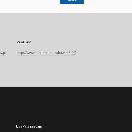
Visit us!
w.pl
http://www.biblioteka.krakow.pl/
User's account