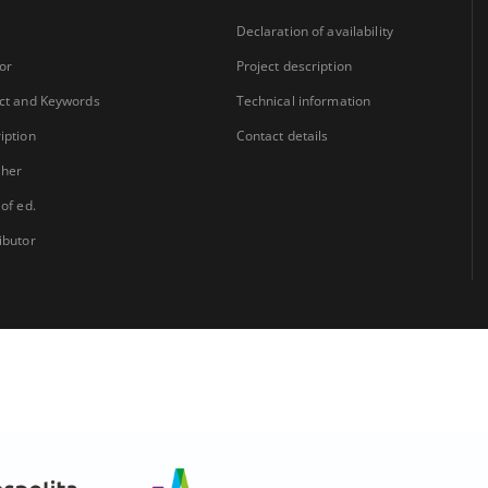
Declaration of availability
or
Project description
ct and Keywords
Technical information
iption
Contact details
sher
 of ed.
ibutor