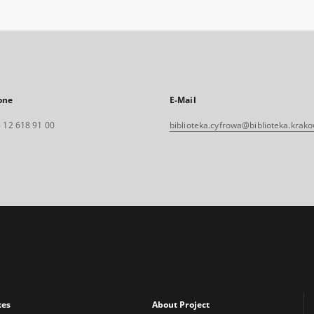
one
E-Mail
 12 618 91 00
biblioteka.cyfrowa@biblioteka.krako
xes
About Project