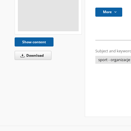
More
Show content
Subject and keyword
Download
sport - organizacje