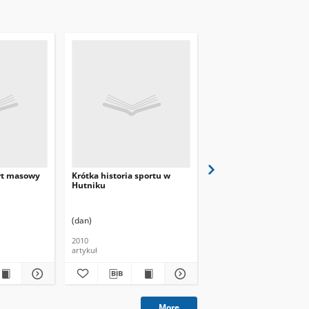
ort masowy
Krótka historia sportu w
Rycerze Nowej Huty :
Hutniku
drużynę futbolu
amerykańskiego Krak
Knights założyli i odgr
w niej istotną rolę
(dan)
Pietrzyk, Sławomir
2010
2009
artykuł
artykuł
More