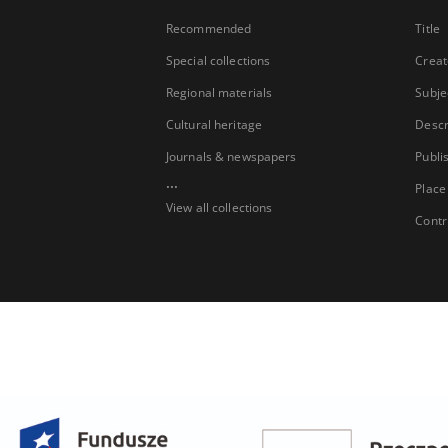
Recommended
Title
Special collections
Creat
Regional materials
Subje
Cultural heritage
Descr
Journals & newspapers
Publi
...
Place
View all collections
Contr