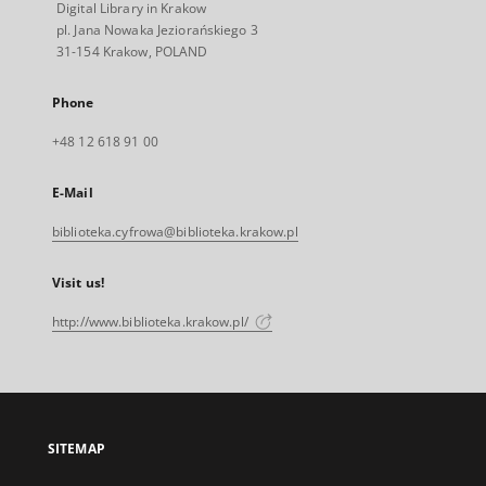
Digital Library in Krakow
pl. Jana Nowaka Jeziorańskiego 3
31-154 Krakow, POLAND
Phone
+48 12 618 91 00
E-Mail
biblioteka.cyfrowa@biblioteka.krakow.pl
Visit us!
http://www.biblioteka.krakow.pl/
SITEMAP