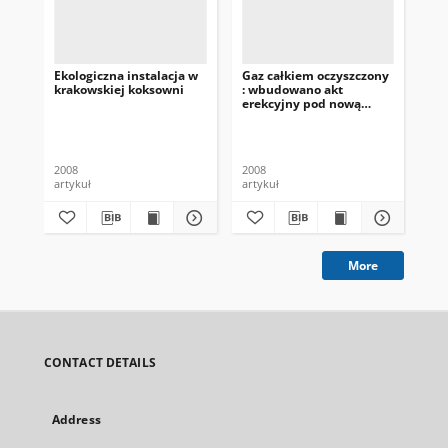
Ekologiczna instalacja w
Gaz całkiem oczyszczony
Hut
krakowskiej koksowni
: wbudowano akt
roś
erekcyjny pod nową
instalację oczyszczania
gazu koksowniczego w
Zad
krakowskiej koksowni
2008
2008
201
artykuł
artykuł
art
More
CONTACT DETAILS
Address