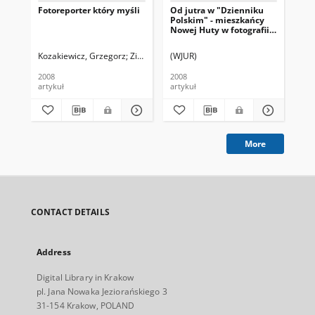
Fotoreporter który myśli
Od jutra w "Dzienniku
Cys
Polskim" - mieszkańcy
Nowej Huty w fotografii
Grzegorza Ziemiańskiego
Kozakiewicz, Grzegorz
Ziemiański, Grzegorz. Fot.
(WJUR)
Radłowska, Renata.
Zie
2008
2008
201
artykuł
artykuł
art
More
CONTACT DETAILS
Address
Digital Library in Krakow
pl. Jana Nowaka Jeziorańskiego 3
31-154 Krakow, POLAND