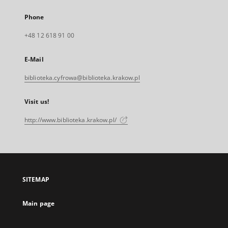
Phone
+48 12 618 91 00
E-Mail
biblioteka.cyfrowa@biblioteka.krakow.pl
Visit us!
http://www.biblioteka.krakow.pl/
SITEMAP
Main page