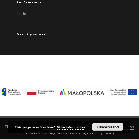
User's account
Log in
Recently viewed
I understand
This service runs on
DInGO dLibra 6.3.22
software created by
Poznan
This page uses 'cookies'.
More information
Supercomputing and Networking Center (PSNC)